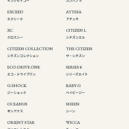
キングセイコー
カンパノラ
EXCEED
ATTESA
エクシード
アテッサ
XC
CITIZEN L
クロスシー
シチズンエル
CITIZEN COLLECTION
THE CITIZEN
シチズンコレクション
ザ・シチズン
ECO-DRIVE ONE
SERIES 8
エコ・ドライブワン
シリーズエイト
G-SHOCK
BABY-G
ジーショック
ベイビージー
OCEANUS
SHEEN
オシアナス
シーン
ORIENT STAR
WICCA