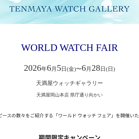
WORLD WATCH FAIR
2026
6
5
6
28
年
月
日(金)〜
月
日(日)
天満屋ウォッチギャラリー
天満屋岡山本店 県庁通り向かい
ースの数々をご紹介する「ワールド ウォッチ フェア」を開催い
期間限定キャンペーン