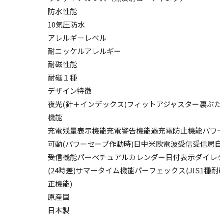
防水性能
10気圧防水
アレルギーレベル
耐ニッケルアレルギー
耐磁性能
耐磁１種
デザイン特徴
夜光(針＋インデックス)フィットアジャスター裏ぶ
機能
充電残量表示機能充電警告機能過充電防止機能パワ
可動(パワーセーブ作動時)日中米欧電波受信受信局
受信機能パーペチュアルカレンダー日付表示ダイレ
(24時差)サマータイム機能パーフェックス(JIS1
正機能)
原産国
日本製