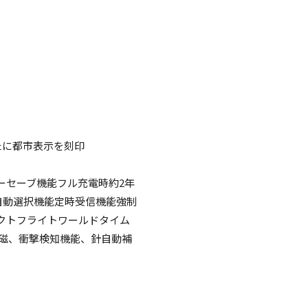
たに都市表示を刻印
ーセーブ機能フル充電時約2年
自動選択機能定時受信機能強制
クトフライトワールドタイム
種耐磁、衝撃検知機能、針自動補