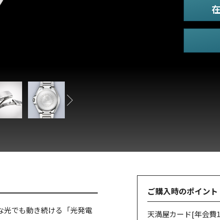
ご購入時のポイント
な光でも動き続ける「光発電
天満屋カード
[年会費1