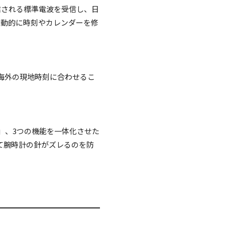
信される標準電波を受信し、日
自動的に時刻やカレンダーを修
海外の現地時刻に合わせるこ
能」、3つの機能を一体化させた
て腕時計の針がズレるのを防