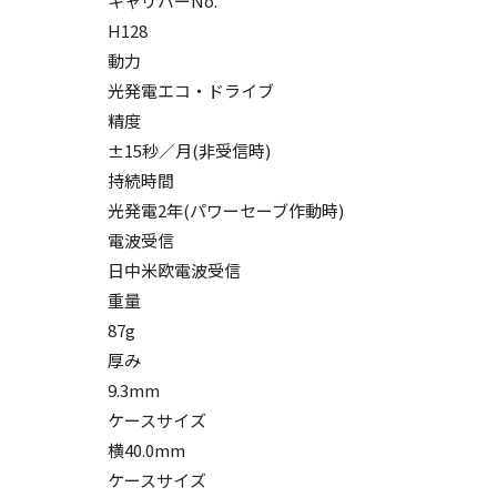
キャリバーNo.
H128
動力
光発電エコ・ドライブ
精度
±15秒／月(非受信時)
持続時間
光発電2年(パワーセーブ作動時)
電波受信
日中米欧電波受信
重量
87g
厚み
9.3mm
ケースサイズ
横40.0mm
ケースサイズ