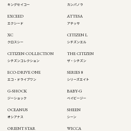
キングセイコー
カンパノラ
EXCEED
ATTESA
エクシード
アテッサ
XC
CITIZEN L
クロスシー
シチズンエル
CITIZEN COLLECTION
THE CITIZEN
シチズンコレクション
ザ・シチズン
ECO-DRIVE ONE
SERIES 8
エコ・ドライブワン
シリーズエイト
G-SHOCK
BABY-G
ジーショック
ベイビージー
OCEANUS
SHEEN
オシアナス
シーン
ORIENT STAR
WICCA