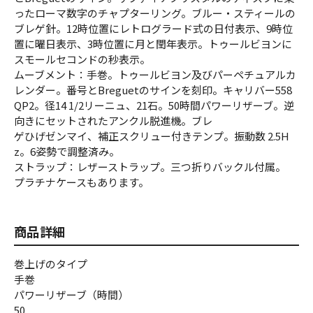
ったローマ数字のチャプターリング。ブルー・スティールの
ブレゲ針。12時位置にレトログラード式の日付表示、9時位
置に曜日表示、3時位置に月と閏年表示。トゥールビヨンに
スモールセコンドの秒表示。
ムーブメント：手巻。トゥールビヨン及びパーペチュアルカ
レンダー。番号とBreguetのサインを刻印。キャリバー558
QP2。径14 1/2リーニュ、21石。50時間パワーリザーブ。逆
向きにセットされたアンクル脱進機。ブレ
ゲひげゼンマイ、補正スクリュー付きテンプ。振動数 2.5H
z。6姿勢で調整済み。
ストラップ：レザーストラップ。三つ折りバックル付属。
プラチナケースもあります。
商品詳細
巻上げのタイプ
手巻
パワーリザーブ（時間）
50