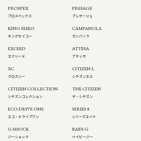
PROSPEX
PRESAGE
プロスペックス
プレザージュ
KING SEIKO
CAMPANOLA
キングセイコー
カンパノラ
EXCEED
ATTESA
エクシード
アテッサ
XC
CITIZEN L
クロスシー
シチズンエル
CITIZEN COLLECTION
THE CITIZEN
シチズンコレクション
ザ・シチズン
ECO-DRIVE ONE
SERIES 8
エコ・ドライブワン
シリーズエイト
G-SHOCK
BABY-G
ジーショック
ベイビージー