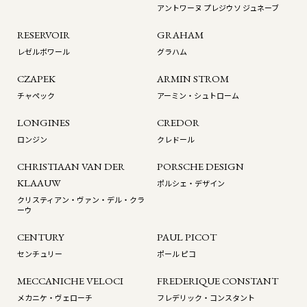
アントワーヌ プレジウソ ジュネーブ
RESERVOIR
GRAHAM
レゼルボワール
グラハム
CZAPEK
ARMIN STROM
チャペック
アーミン・シュトローム
LONGINES
CREDOR
ロンジン
クレドール
CHRISTIAAN VAN DER
PORSCHE DESIGN
KLAAUW
ポルシェ・デザイン
クリスティアン・ヴァン・デル・クラ
ーウ
CENTURY
PAUL PICOT
センチュリー
ポール ピコ
MECCANICHE VELOCI
FREDERIQUE CONSTANT
メカニケ・ヴェローチ
フレデリック・コンスタント