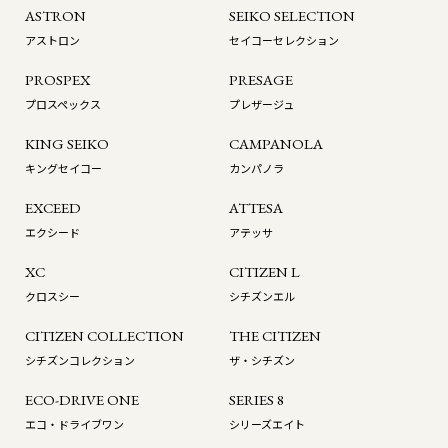
ASTRON
SEIKO SELECTION
アストロン
セイコーセレクション
PROSPEX
PRESAGE
プロスペックス
プレザージュ
KING SEIKO
CAMPANOLA
キングセイコー
カンパノラ
EXCEED
ATTESA
エクシード
アテッサ
XC
CITIZEN L
クロスシー
シチズンエル
CITIZEN COLLECTION
THE CITIZEN
シチズンコレクション
ザ・シチズン
ECO-DRIVE ONE
SERIES 8
エコ・ドライブワン
シリーズエイト