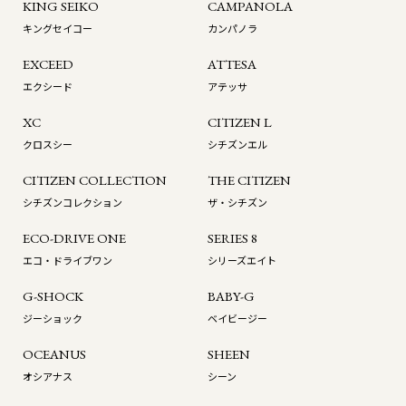
KING SEIKO
CAMPANOLA
キングセイコー
カンパノラ
EXCEED
ATTESA
エクシード
アテッサ
XC
CITIZEN L
クロスシー
シチズンエル
CITIZEN COLLECTION
THE CITIZEN
シチズンコレクション
ザ・シチズン
ECO-DRIVE ONE
SERIES 8
エコ・ドライブワン
シリーズエイト
G-SHOCK
BABY-G
ジーショック
ベイビージー
OCEANUS
SHEEN
オシアナス
シーン