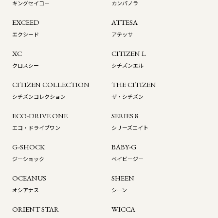
キングセイコー
カンパノラ
EXCEED
ATTESA
エクシード
アテッサ
XC
CITIZEN L
クロスシー
シチズンエル
CITIZEN COLLECTION
THE CITIZEN
シチズンコレクション
ザ・シチズン
ECO-DRIVE ONE
SERIES 8
エコ・ドライブワン
シリーズエイト
G-SHOCK
BABY-G
ジーショック
ベイビージー
OCEANUS
SHEEN
オシアナス
シーン
ORIENT STAR
WICCA