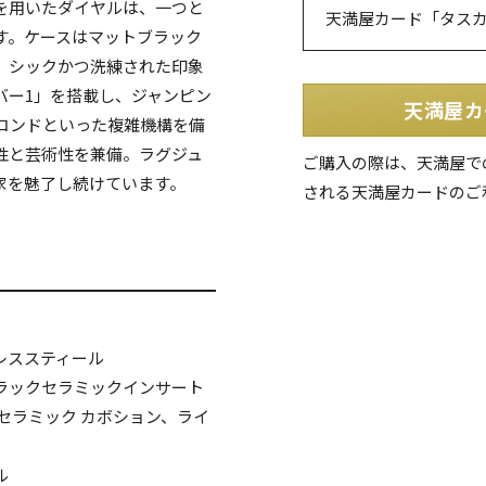
を用いたダイヤルは、一つと
天満屋カード「タス
す。ケースはマットブラック
、シックかつ洗練された印象
バー1」を搭載し、ジャンピン
天満屋カ
セコンドといった複雑機構を備
性と芸術性を兼備。ラグジュ
ご購入の際は、天満屋で
家を魅了し続けています。
される天満屋カードのご
レススティール
ラックセラミックインサート
セラミック カボション、ライ
ル