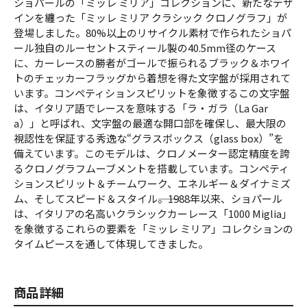
ショパールの「ミッレ ミリア」コレクションに、新たなデザ
インを纏った「ミッレ ミリア クラシック クロノグラフ」が
登場しました。80%以上のリサイクル素材で作られたショパ
ール独自のルーセントスティール製の40.5mm径のケース
に、カーレースの勝者がゴールで振られるブラック＆ホワイ
トのチェッカーフラッグから着想を得た文字盤が採用されて
います。コンペティションスピリットを象徴するこの文字盤
は、イタリア語でレースを意味する「ラ・ガラ（La Gar
a）」と呼ばれ、文字盤の最適な開口部を確保し、最大限の
視認性を保証する秀逸な“グラスボックス（glass box）”を
備えています。このモデルは、クロノメーター認定精度を誇
るクロノグラフムーブメントを搭載しています。コンペティ
ションスピリット＆チームワーク、エネルギー＆ダイナミズ
ム、そしてスピード＆スタイル――。1988年以来、ショパール
は、イタリアの名高いクラシックカーレース「1000 Miglia」
を象徴するこれらの要素を「ミッレ ミリア」コレクションの
タイムピースを通して体現してきました。
商品詳細