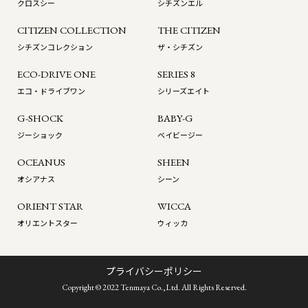
クロスシー
シチズンエル
CITIZEN COLLECTION
THE CITIZEN
シチズンコレクション
ザ・シチズン
ECO-DRIVE ONE
SERIES 8
エコ・ドライブワン
シリーズエイト
G-SHOCK
BABY-G
ジーショック
ベイビージー
OCEANUS
SHEEN
オシアナス
シーン
ORIENT STAR
WICCA
オリエントスター
ウィッカ
プライバシーポリシー
Copyright © 2022 Tenmaya Co.,Ltd. All Rights Reserved.