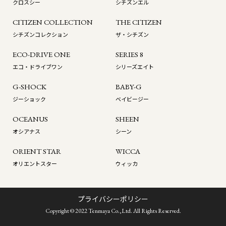
クロスシー
シチズンエル
CITIZEN COLLECTION
THE CITIZEN
シチズンコレクション
ザ・シチズン
ECO-DRIVE ONE
SERIES 8
エコ・ドライブワン
シリーズエイト
G-SHOCK
BABY-G
ジーショック
ベイビージー
OCEANUS
SHEEN
オシアナス
シーン
ORIENT STAR
WICCA
オリエントスター
ウィッカ
プライバシーポリシー
Copyright © 2022 Tenmaya Co.,Ltd. All Rights Reserved.