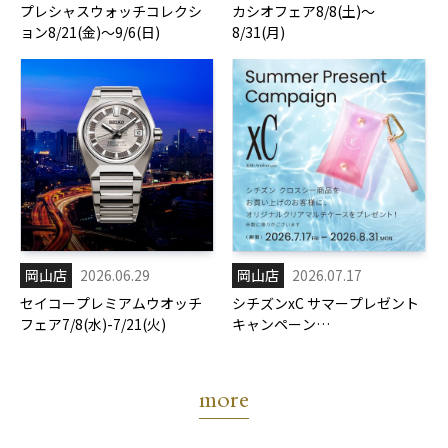
プレシャスウォッチコレクシ
カシオフェア8/8(土)～
ョン8/21(金)～9/6(日)
8/31(月)
岡山店
2026.06.29
岡山店
2026.07.17
セイコープレミアムウオッチ
シチズンxC サマープレゼント
フェア7/8(水)-7/21(火)
キャンペーン
7/17(金)-8/31(月)
more