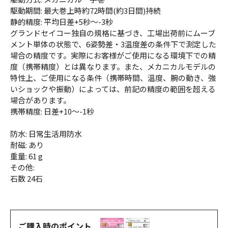
駆動期間: 最大巻上時約72時間(約3日間)持続
静的精度: 平均日差+5秒～-3秒
グランドセイコー独自の規格に基づき、工場出荷前にムーブ
メント単体の状態で、6姿勢差・3温度差の条件下で測定した
場合の精度です。実際にお客様がご使用になる環境下での精
度（携帯精度）とは異なります。また、メカニカルモデルの
特性上、ご使用になる条件（携帯時間、温度、腕の動き、強
いショックや振動）によっては、前記の精度の範囲を超える
場合があります。
携帯精度: 日差+10～-1秒
防水: 日常生活用防水
耐磁: あり
重量: 61 g
その他:
石数 24石
ご購入時のポイント