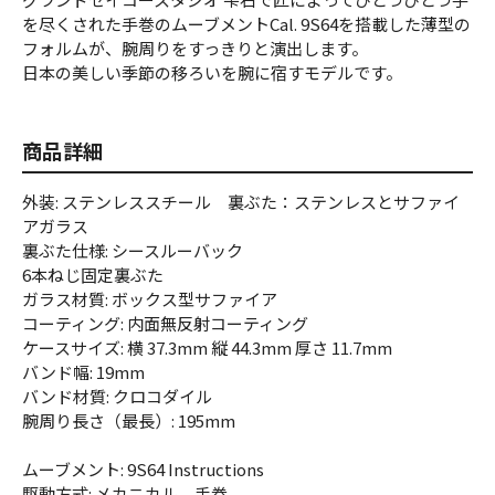
を尽くされた手巻のムーブメントCal. 9S64を搭載した薄型の
フォルムが、腕周りをすっきりと演出します。
日本の美しい季節の移ろいを腕に宿すモデルです。
商品詳細
外装: ステンレススチール 裏ぶた：ステンレスとサファイ
アガラス
裏ぶた仕様: シースルーバック
6本ねじ固定裏ぶた
ガラス材質: ボックス型サファイア
コーティング: 内面無反射コーティング
ケースサイズ: 横 37.3mm 縦 44.3mm 厚さ 11.7mm
バンド幅: 19mm
バンド材質: クロコダイル
腕周り長さ（最長）: 195mm
ムーブメント: 9S64 Instructions
駆動方式: メカニカル 手巻