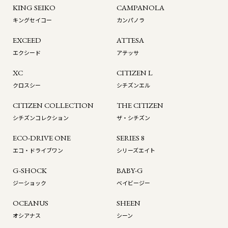
KING SEIKO
CAMPANOLA
キングセイコー
カンパノラ
EXCEED
ATTESA
エクシード
アテッサ
XC
CITIZEN L
クロスシー
シチズンエル
CITIZEN COLLECTION
THE CITIZEN
シチズンコレクション
ザ・シチズン
ECO-DRIVE ONE
SERIES 8
エコ・ドライブワン
シリーズエイト
G-SHOCK
BABY-G
ジーショック
ベイビージー
OCEANUS
SHEEN
オシアナス
シーン