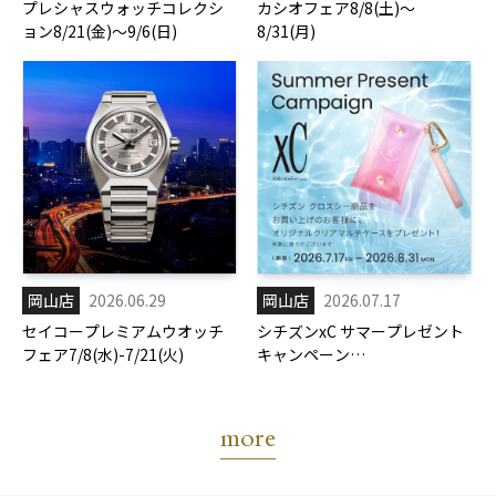
プレシャスウォッチコレクシ
カシオフェア8/8(土)～
ョン8/21(金)～9/6(日)
8/31(月)
岡山店
2026.06.29
岡山店
2026.07.17
セイコープレミアムウオッチ
シチズンxC サマープレゼント
フェア7/8(水)-7/21(火)
キャンペーン
7/17(金)-8/31(月)
more