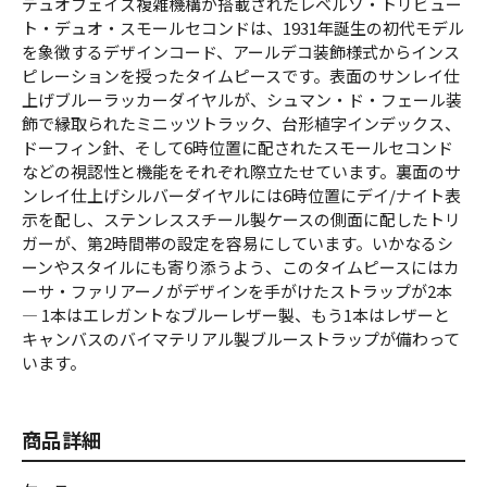
デュオフェイス複雑機構が搭載されたレベルソ・トリビュー
ト・デュオ・スモールセコンドは、1931年誕生の初代モデル
を象徴するデザインコード、アールデコ装飾様式からインス
ピレーションを授ったタイムピースです。表面のサンレイ仕
上げブルーラッカーダイヤルが、シュマン・ド・フェール装
飾で縁取られたミニッツトラック、台形植字インデックス、
ドーフィン針、そして6時位置に配されたスモールセコンド
などの視認性と機能をそれぞれ際立たせています。裏面のサ
ンレイ仕上げシルバーダイヤルには6時位置にデイ/ナイト表
示を配し、ステンレススチール製ケースの側面に配したトリ
ガーが、第2時間帯の設定を容易にしています。いかなるシ
ーンやスタイルにも寄り添うよう、このタイムピースにはカ
ーサ・ファリアーノがデザインを手がけたストラップが2本
― 1本はエレガントなブルーレザー製、もう1本はレザーと
キャンバスのバイマテリアル製ブルーストラップが備わって
います。
商品詳細