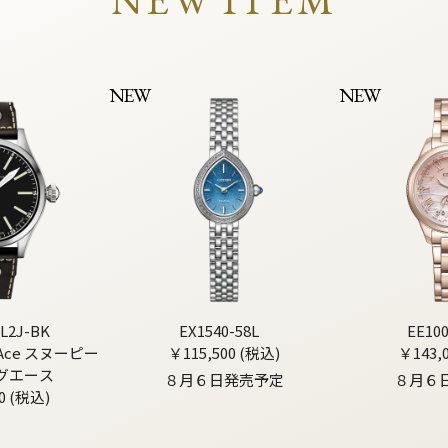
NEW ITEM
NEW
NEW
L2J-BK
EX1540-58L
EE10
g Ace スヌーピー
￥115,500 (税込)
￥143,
グエース
８月６日発売予定
８月６
0 (税込)