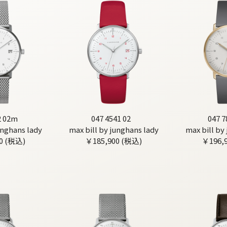
2 02m
047 4541 02
047 7
unghans lady
max bill by junghans lady
max bill by
0 (税込)
￥185,900 (税込)
￥196,