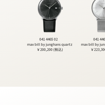
041 4465 02
041 446
max bill by junghans quartz
max bill by ju
￥200,200 (税込)
￥223,30