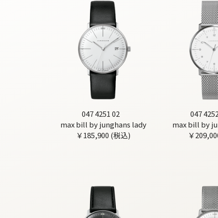
047 4251 02
047 425
max bill by junghans lady
max bill by j
￥185,900 (税込)
￥209,00