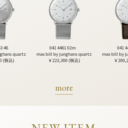
3 46
041 4461 02m
041 4
nghans quartz
max bill by junghans quartz
max bill by 
0 (税込)
￥223,300 (税込)
￥200,
more