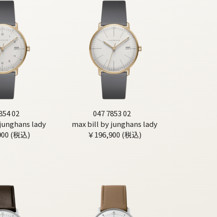
854 02
047 7853 02
 junghans lady
max bill by junghans lady
900 (税込)
￥196,900 (税込)