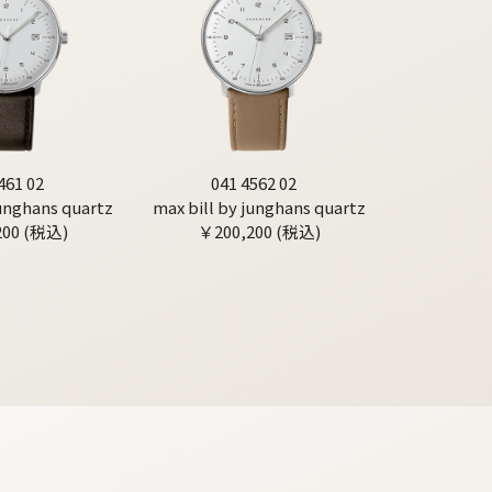
461 02
041 4562 02
junghans quartz
max bill by junghans quartz
200 (税込)
￥200,200 (税込)