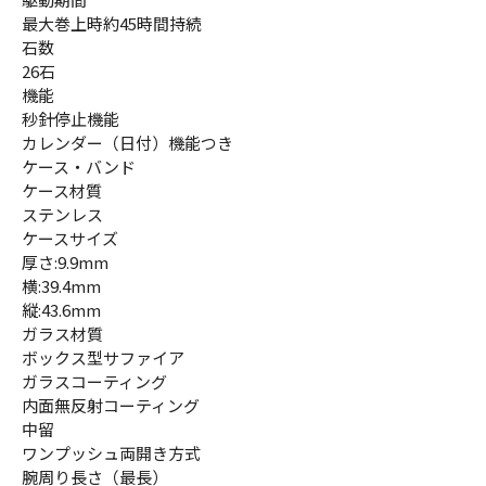
最大巻上時約45時間持続
石数
26石
機能
秒針停止機能
カレンダー（日付）機能つき
ケース・バンド
ケース材質
ステンレス
ケースサイズ
厚さ:9.9mm
横:39.4mm
縦:43.6mm
ガラス材質
ボックス型サファイア
ガラスコーティング
内面無反射コーティング
中留
ワンプッシュ両開き方式
腕周り長さ（最長）