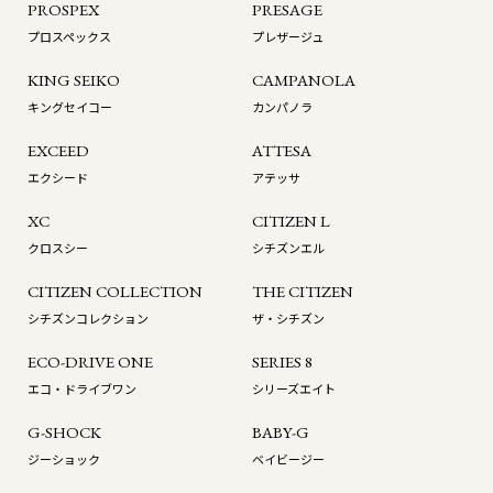
PROSPEX
PRESAGE
プロスペックス
プレザージュ
KING SEIKO
CAMPANOLA
キングセイコー
カンパノラ
EXCEED
ATTESA
エクシード
アテッサ
XC
CITIZEN L
クロスシー
シチズンエル
CITIZEN COLLECTION
THE CITIZEN
シチズンコレクション
ザ・シチズン
ECO-DRIVE ONE
SERIES 8
エコ・ドライブワン
シリーズエイト
G-SHOCK
BABY-G
ジーショック
ベイビージー