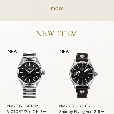
more
NEW ITEM
NEW
NEW
NM2098C-S6J-BK
NM2638C-L2J-BK
VICTORY ヴィクトリー
Snoopy Flying Ace スヌー