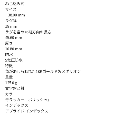
ねじ込み式
サイズ
_ 38.00 mm
ラグ幅
19 mm
ラグを含めた縦方向の長さ
45.60 mm
厚さ
10.80 mm
防水
5気圧防水
特徴
魚があしらわれた18Kゴールド製メダリオン
重量
125.0 g
文字盤と針
カラー
青ラッカー「ポリッシュ」
インデックス
アプライド インデックス