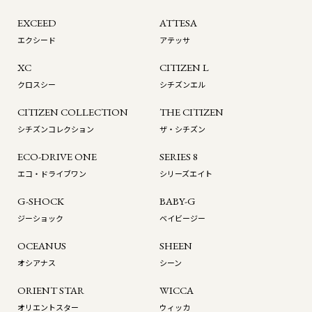
EXCEED
ATTESA
エクシード
アテッサ
XC
CITIZEN L
クロスシー
シチズンエル
CITIZEN COLLECTION
THE CITIZEN
シチズンコレクション
ザ・シチズン
ECO-DRIVE ONE
SERIES 8
エコ・ドライブワン
シリーズエイト
G-SHOCK
BABY-G
ジーショック
ベイビージー
OCEANUS
SHEEN
オシアナス
シーン
ORIENT STAR
WICCA
オリエントスター
ウィッカ