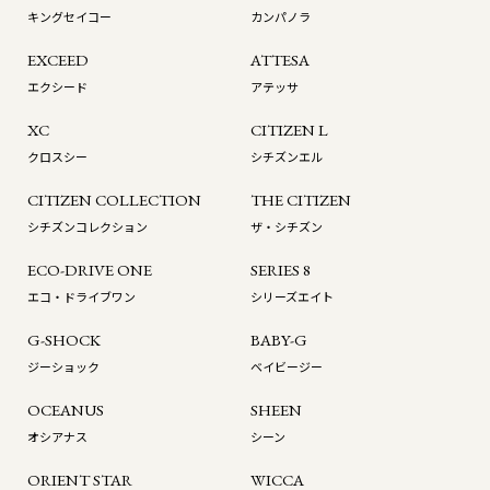
キングセイコー
カンパノラ
EXCEED
ATTESA
エクシード
アテッサ
XC
CITIZEN L
クロスシー
シチズンエル
CITIZEN COLLECTION
THE CITIZEN
シチズンコレクション
ザ・シチズン
ECO-DRIVE ONE
SERIES 8
エコ・ドライブワン
シリーズエイト
G-SHOCK
BABY-G
ジーショック
ベイビージー
OCEANUS
SHEEN
オシアナス
シーン
ORIENT STAR
WICCA