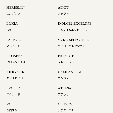
HERBELIN
ADCT
エルブラン
アデクト
LUKIA
DOLCE&EXCELINE
ルキア
ドルチェ&エクセリーヌ
ASTRON
SEIKO SELECTION
アストロン
セイコーセレクション
PROSPEX
PRESAGE
プロスペックス
プレザージュ
KING SEIKO
CAMPANOLA
キングセイコー
カンパノラ
EXCEED
ATTESA
エクシード
アテッサ
XC
CITIZEN L
クロスシー
シチズンエル