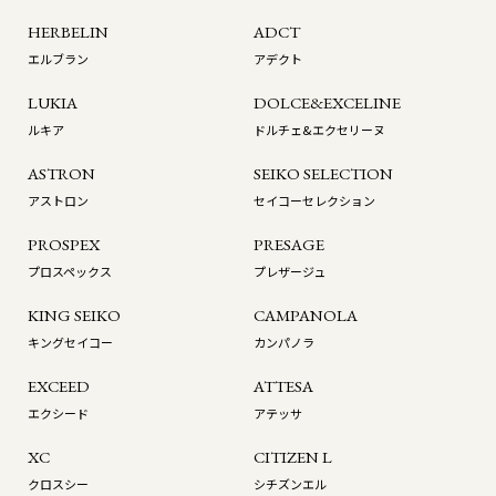
HERBELIN
ADCT
エルブラン
アデクト
LUKIA
DOLCE&EXCELINE
ルキア
ドルチェ&エクセリーヌ
ASTRON
SEIKO SELECTION
アストロン
セイコーセレクション
PROSPEX
PRESAGE
プロスペックス
プレザージュ
KING SEIKO
CAMPANOLA
キングセイコー
カンパノラ
EXCEED
ATTESA
エクシード
アテッサ
XC
CITIZEN L
クロスシー
シチズンエル