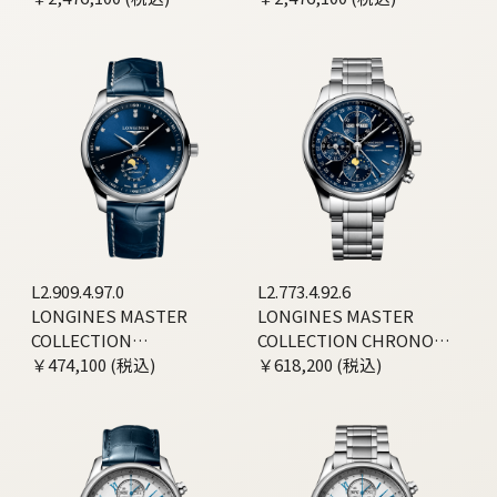
L2.909.4.97.0
L2.773.4.92.6
LONGINES MASTER
LONGINES MASTER
COLLECTION
COLLECTION CHRONO
MOONPHASE
￥474,100 (税込)
MOONPHASE
￥618,200 (税込)