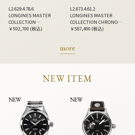
L2.629.4.78.6
L2.673.4.61.2
LONGINES MASTER
LONGINES MASTER
COLLECTION
COLLECTION CHRONO
CHRONOGRAPH
￥502,700 (税込)
MOONPHASE
￥587,400 (税込)
more
NEW ITEM
NEW
NEW