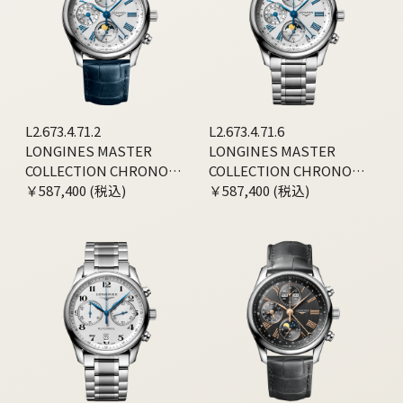
L2.673.4.71.2
L2.673.4.71.6
LONGINES MASTER
LONGINES MASTER
COLLECTION CHRONO
COLLECTION CHRONO
MOONPHASE
￥587,400 (税込)
MOONPHASE
￥587,400 (税込)