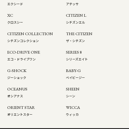
エクシード
アテッサ
XC
CITIZEN L
クロスシー
シチズンエル
CITIZEN COLLECTION
THE CITIZEN
シチズンコレクション
ザ・シチズン
ECO-DRIVE ONE
SERIES 8
エコ・ドライブワン
シリーズエイト
G-SHOCK
BABY-G
ジーショック
ベイビージー
OCEANUS
SHEEN
オシアナス
シーン
ORIENT STAR
WICCA
オリエントスター
ウィッカ