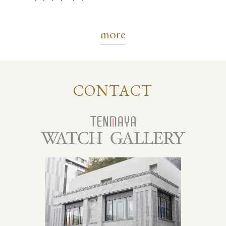
7/17(金)-8/31(月)
more
CONTACT