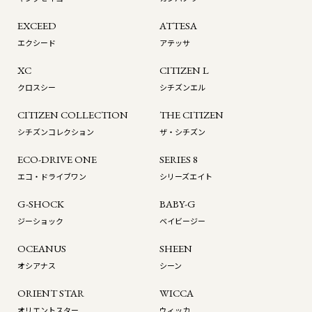
EXCEED
ATTESA
エクシード
アテッサ
XC
CITIZEN L
クロスシー
シチズンエル
CITIZEN COLLECTION
THE CITIZEN
シチズンコレクション
ザ・シチズン
ECO-DRIVE ONE
SERIES 8
エコ・ドライブワン
シリーズエイト
G-SHOCK
BABY-G
ジーショック
ベイビージー
OCEANUS
SHEEN
オシアナス
シーン
ORIENT STAR
WICCA
オリエントスター
ウィッカ