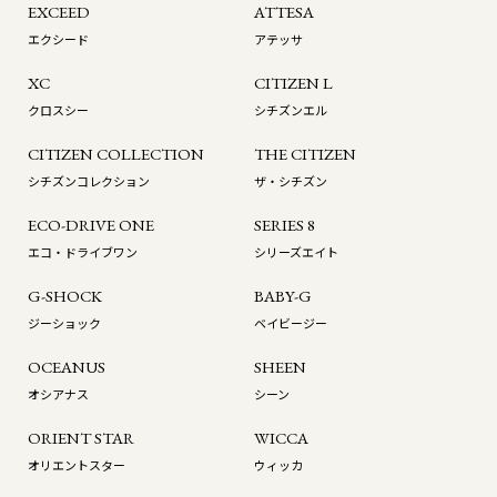
EXCEED
ATTESA
エクシード
アテッサ
XC
CITIZEN L
クロスシー
シチズンエル
CITIZEN COLLECTION
THE CITIZEN
シチズンコレクション
ザ・シチズン
ECO-DRIVE ONE
SERIES 8
エコ・ドライブワン
シリーズエイト
G-SHOCK
BABY-G
ジーショック
ベイビージー
OCEANUS
SHEEN
オシアナス
シーン
ORIENT STAR
WICCA
オリエントスター
ウィッカ