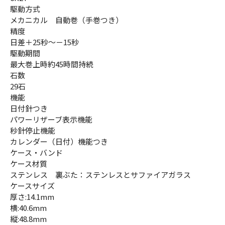
駆動方式
メカニカル 自動巻（手巻つき）
精度
日差＋25秒～－15秒
駆動期間
最大巻上時約45時間持続
石数
29石
機能
日付針つき
パワーリザーブ表示機能
秒針停止機能
カレンダー（日付）機能つき
ケース・バンド
ケース材質
ステンレス 裏ぶた：ステンレスとサファイアガラス
ケースサイズ
厚さ:14.1mm
横:40.6mm
縦:48.8mm