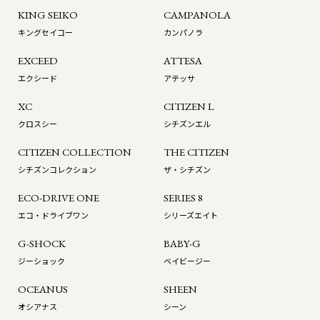
KING SEIKO
CAMPANOLA
キングセイコー
カンパノラ
EXCEED
ATTESA
エクシード
アテッサ
XC
CITIZEN L
クロスシー
シチズンエル
CITIZEN COLLECTION
THE CITIZEN
シチズンコレクション
ザ・シチズン
ECO-DRIVE ONE
SERIES 8
エコ・ドライブワン
シリーズエイト
G-SHOCK
BABY-G
ジーショック
ベイビージー
OCEANUS
SHEEN
オシアナス
シーン