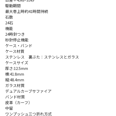
駆動期間
最大巻上時約41時間持続
石数
24石
機能
24時針つき
秒針停止機能
ケース・バンド
ケース材質
ステンレス 裏ぶた：ステンレスとガラス
ケースサイズ
厚さ:12.5mm
横:41.8mm
縦:48.4mm
ガラス材質
デュアルカーブサファイア
バンド材質
皮革（カーフ）
中留
ワンプッシュ三つ折れ方式