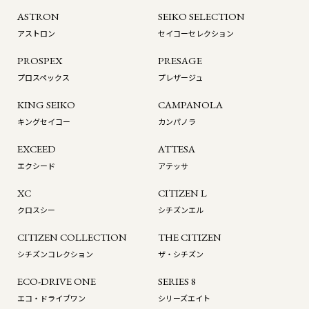
ASTRON
SEIKO SELECTION
アストロン
セイコーセレクション
PROSPEX
PRESAGE
プロスペックス
プレザージュ
KING SEIKO
CAMPANOLA
キングセイコー
カンパノラ
EXCEED
ATTESA
エクシード
アテッサ
XC
CITIZEN L
クロスシー
シチズンエル
CITIZEN COLLECTION
THE CITIZEN
シチズンコレクション
ザ・シチズン
ECO-DRIVE ONE
SERIES 8
エコ・ドライブワン
シリーズエイト