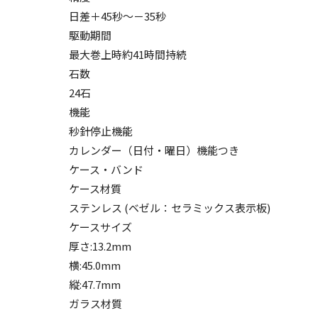
日差＋45秒～－35秒
駆動期間
最大巻上時約41時間持続
石数
24石
機能
秒針停止機能
カレンダー（日付・曜日）機能つき
ケース・バンド
ケース材質
ステンレス (ベゼル：セラミックス表示板)
ケースサイズ
厚さ:13.2mm
横:45.0mm
縦:47.7mm
ガラス材質