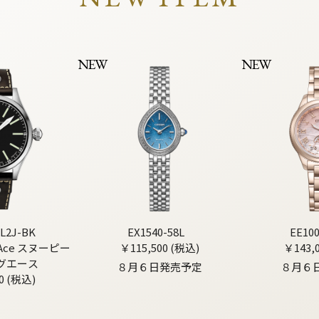
NEW
NEW
L2J-BK
EX1540-58L
EE10
g Ace スヌーピー
￥115,500 (税込)
￥143,
グエース
８月６日発売予定
８月６
0 (税込)