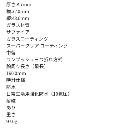
厚さ:8.7mm
横:37.0mm
縦:43.6mm
ガラス材質
サファイア
ガラスコーティング
スーパークリア コーティング
中留
ワンプッシュ三つ折れ方式
腕周り長さ（最長）
190.0mm
時計仕様
防水
日常生活用強化防水（10気圧）
耐磁
あり
重さ
97.0g