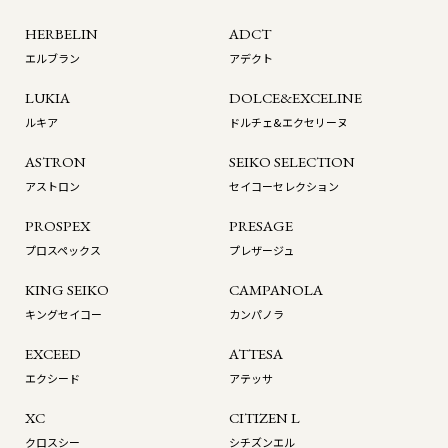
HERBELIN
ADCT
エルブラン
アデクト
LUKIA
DOLCE&EXCELINE
ルキア
ドルチェ&エクセリーヌ
ASTRON
SEIKO SELECTION
アストロン
セイコーセレクション
PROSPEX
PRESAGE
プロスペックス
プレザージュ
KING SEIKO
CAMPANOLA
キングセイコー
カンパノラ
EXCEED
ATTESA
エクシード
アテッサ
XC
CITIZEN L
クロスシー
シチズンエル