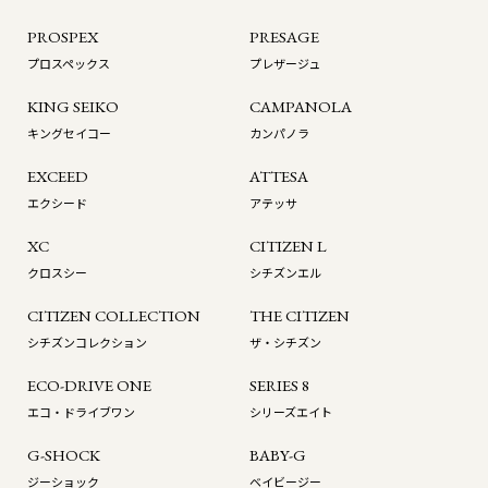
PROSPEX
PRESAGE
プロスペックス
プレザージュ
KING SEIKO
CAMPANOLA
キングセイコー
カンパノラ
EXCEED
ATTESA
エクシード
アテッサ
XC
CITIZEN L
クロスシー
シチズンエル
CITIZEN COLLECTION
THE CITIZEN
シチズンコレクション
ザ・シチズン
ECO-DRIVE ONE
SERIES 8
エコ・ドライブワン
シリーズエイト
G-SHOCK
BABY-G
ジーショック
ベイビージー