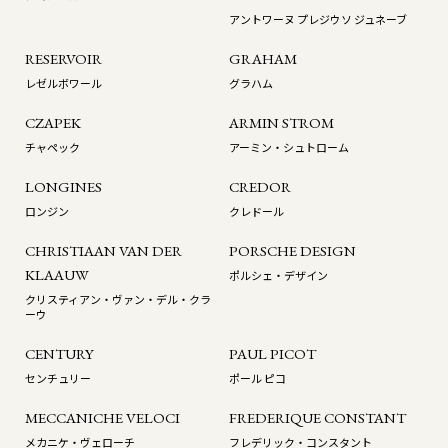
アントワーヌ プレジウソ ジュネーブ
RESERVOIR
GRAHAM
レゼルボワール
グラハム
CZAPEK
ARMIN STROM
チャペック
アーミン・シュトローム
LONGINES
CREDOR
ロンジン
クレドール
CHRISTIAAN VAN DER
PORSCHE DESIGN
KLAAUW
ポルシェ・デザイン
クリスティアン・ヴァン・デル・クラ
ーウ
CENTURY
PAUL PICOT
センチュリー
ポール ピコ
MECCANICHE VELOCI
FREDERIQUE CONSTANT
メカニケ・ヴェローチ
フレデリック・コンスタント