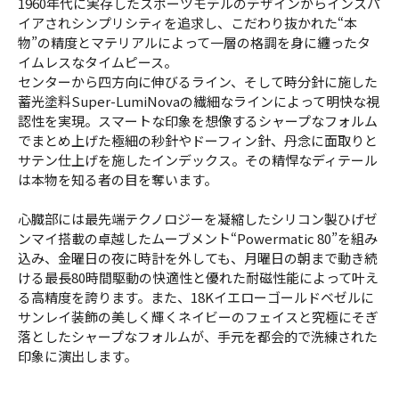
1960年代に実存したスポーツモデルのデザインからインスパ
イアされシンプリシティを追求し、こだわり抜かれた“本
物”の精度とマテリアルによって一層の格調を身に纏ったタ
イムレスなタイムピース。
センターから四方向に伸びるライン、そして時分針に施した
蓄光塗料Super-LumiNovaの繊細なラインによって明快な視
認性を実現。スマートな印象を想像するシャープなフォルム
でまとめ上げた極細の秒針やドーフィン針、丹念に面取りと
サテン仕上げを施したインデックス。その精悍なディテール
は本物を知る者の目を奪います。
心臓部には最先端テクノロジーを凝縮したシリコン製ひげゼ
ンマイ搭載の卓越したムーブメント“Powermatic 80”を組み
込み、金曜日の夜に時計を外しても、月曜日の朝まで動き続
ける最長80時間駆動の快適性と優れた耐磁性能によって叶え
る高精度を誇ります。また、18Kイエローゴールドベゼルに
サンレイ装飾の美しく輝くネイビーのフェイスと究極にそぎ
落としたシャープなフォルムが、手元を都会的で洗練された
印象に演出します。