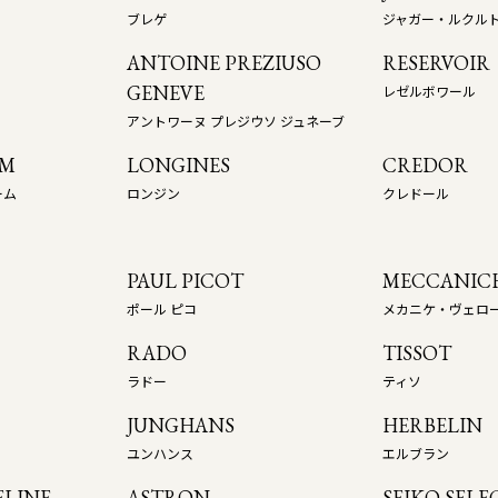
ブレゲ
ジャガー・ルクル
ANTOINE PREZIUSO
RESERVOIR
GENEVE
レゼルボワール
アントワーヌ プレジウソ ジュネーブ
OM
LONGINES
CREDOR
ーム
ロンジン
クレドール
PAUL PICOT
MECCANICH
ポール ピコ
メカニケ・ヴェロ
RADO
TISSOT
ラドー
ティソ
JUNGHANS
HERBELIN
ユンハンス
エルブラン
LINE
ASTRON
SEIKO SELE