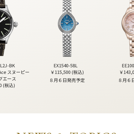
L2J-BK
EX1540-58L
EE10
g Ace スヌーピー
￥115,500 (税込)
￥143,
グエース
８月６日発売予定
８月６
0 (税込)