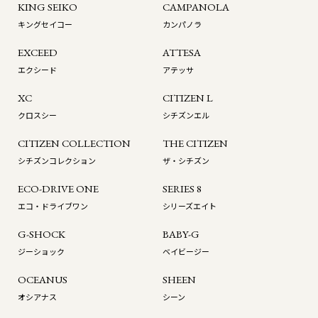
KING SEIKO
CAMPANOLA
キングセイコー
カンパノラ
EXCEED
ATTESA
エクシード
アテッサ
XC
CITIZEN L
クロスシー
シチズンエル
CITIZEN COLLECTION
THE CITIZEN
シチズンコレクション
ザ・シチズン
ECO-DRIVE ONE
SERIES 8
エコ・ドライブワン
シリーズエイト
G-SHOCK
BABY-G
ジーショック
ベイビージー
OCEANUS
SHEEN
オシアナス
シーン