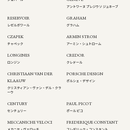
アントワーヌ プレジウソ ジュネーブ
RESERVOIR
GRAHAM
レゼルボワール
グラハム
CZAPEK
ARMIN STROM
チャペック
アーミン・シュトローム
LONGINES
CREDOR
ロンジン
クレドール
CHRISTIAAN VAN DER
PORSCHE DESIGN
KLAAUW
ポルシェ・デザイン
クリスティアン・ヴァン・デル・クラ
ーウ
CENTURY
PAUL PICOT
センチュリー
ポール ピコ
MECCANICHE VELOCI
FREDERIQUE CONSTANT
メカニケ・ヴェローチ
フレデリック・コンスタント