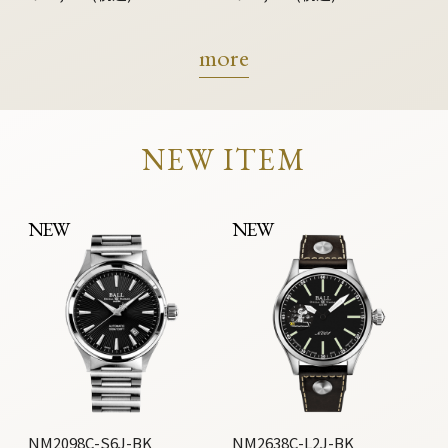
more
NEW ITEM
NEW
NEW
NM2098C-S6J-BK
NM2638C-L2J-BK