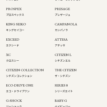
PROSPEX
PRESAGE
プロスペックス
プレザージュ
KING SEIKO
CAMPANOLA
キングセイコー
カンパノラ
EXCEED
ATTESA
エクシード
アテッサ
XC
CITIZEN L
クロスシー
シチズンエル
CITIZEN COLLECTION
THE CITIZEN
シチズンコレクション
ザ・シチズン
ECO-DRIVE ONE
SERIES 8
エコ・ドライブワン
シリーズエイト
G-SHOCK
BABY-G
ジーショック
ベイビージー