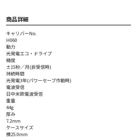
商品詳細
キャリバーNo.
H060
動力
光発電エコ・ドライブ
精度
±15秒／月(非受信時)
持続時間
光発電3年(パワーセーブ作動時)
電波受信
日中米欧電波受信
重量
44g
厚み
7.2mm
ケースサイズ
横25.0mm