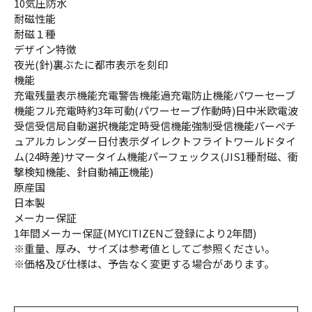
10気圧防水
耐磁性能
耐磁１種
デザイン特徴
夜光(針)裏ぶたに都市表示を刻印
機能
充電残量表示機能充電警告機能過充電防止機能パワーセーブ
機能フル充電時約3年可動(パワーセーブ作動時)日中米欧電波
受信受信局自動選択機能定時受信機能強制受信機能パーペチ
ュアルカレンダー日付表示ダイレクトフライトワールドタイ
ム(24時差)サマータイム機能パーフェックス(JIS1種耐磁、衝
撃検知機能、針自動補正機能)
原産国
日本製
メーカー保証
1年間メーカー保証(MYCITIZENご登録により2年間)
※重量、厚み、サイズは参考値としてご参照ください。
※価格及び仕様は、予告なく変更する場合があります。