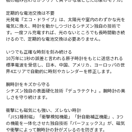
定期的な電池交換は不要
光発電『エコ・ドライブ』は、太陽光や室内のわずかな光を
電気に換え、時計を動かしつづけるシチズン独自の技術で
す。一度フル充電すれば、光のないところでも長時間動き続
けるので、定期的な電池交換は必要ありません。
いつでも正確な時刻を刻み続ける
10万年に1秒の誤差と言われる原子時計をもとに送信される
標準電波を受信し、日本、中国、アメリカ、ヨーロッパの世
界4エリアで自動的に時刻やカレンダーを修正します。
腕時計をキズから守る
シチズン独自の表面硬化技術『デュラテクト』。腕時計の美
しさを守り続けます。
衝撃にも磁気にも強い、ズレない時計
「JIS1種耐磁」「衝撃検知機能」「針自動補正機能」、3つ
の機能を一体化させた独自技術『パーフェックス』が、磁気
や衝撃によって腕時計の針がズレるのを防ぎます。