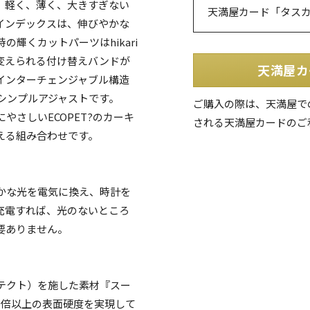
。軽く、薄く、大きすぎない
天満屋カード「タス
インデックスは、伸びやかな
の輝くカットパーツはhikari
変えられる付け替えバンドが
天満屋カ
インターチェンジャブル構造
シンプルアジャストです。
ご購入の際は、天満屋で
さしいECOPET?のカーキ
される天満屋カードのご
える組み合わせです。
かな光を電気に換え、時計を
充電すれば、光のないところ
要ありません。
テクト）を施した素材『スー
5倍以上の表面硬度を実現して