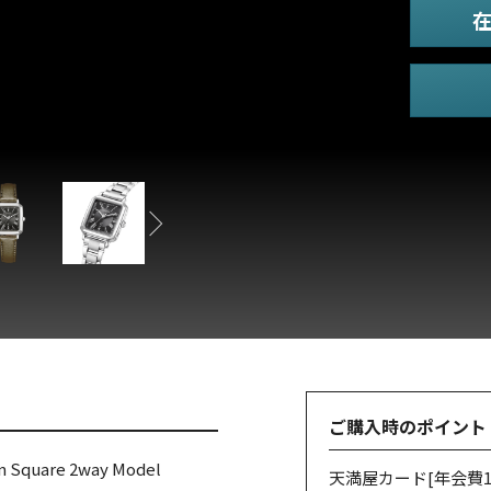
ご購入時のポイント
quare 2way Model
天満屋カード
[年会費1