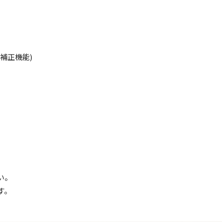
補正機能)
い。
す。