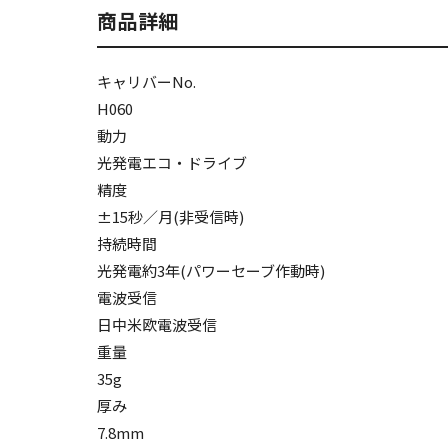
商品詳細
キャリバーNo.
H060
動力
光発電エコ・ドライブ
精度
±15秒／月(非受信時)
持続時間
光発電約3年(パワーセーブ作動時)
電波受信
日中米欧電波受信
重量
35g
厚み
7.8mm