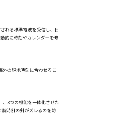
信される標準電波を受信し、日
自動的に時刻やカレンダーを修
海外の現地時刻に合わせるこ
能」、3つの機能を一体化させた
て腕時計の針がズレるのを防