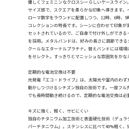
優しくフェミニンなクロスシーらしいケースライン
サイズ感で、スクエアを柔らかな印象へ導きます。
ローマ数字をラウンドに配置しつつ、12時、6時、9時
コレクションの特長です。シーンに合わせて印象が
セットされているので、ご自身で付け外しができる
を採用。メタルバンドは、好みの長さに調節できる
クールなエターナルプラチナ。替えバンドには環境にや
をセレクト。すっきりとマニッシュな雰囲気をかな
定期的な電池交換は不要
光発電『エコ・ドライブ』は、太陽光や室内のわず
動かしつづけるシチズン独自の技術です。一度フル
でも長時間動き続けるので、定期的な電池交換は必
キズに強く、軽く、サビにくい
独自のチタニウム加工技術と表面硬化技術（デュラ
パーチタニウム』。ステンレスに比べて40%軽く、