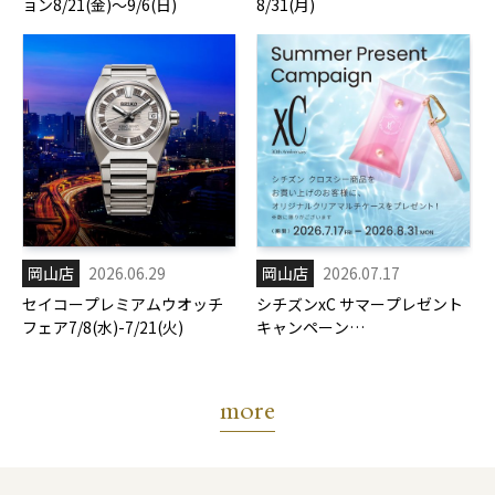
ョン8/21(金)～9/6(日)
8/31(月)
岡山店
2026.06.29
岡山店
2026.07.17
セイコープレミアムウオッチ
シチズンxC サマープレゼント
フェア7/8(水)-7/21(火)
キャンペーン
7/17(金)-8/31(月)
more