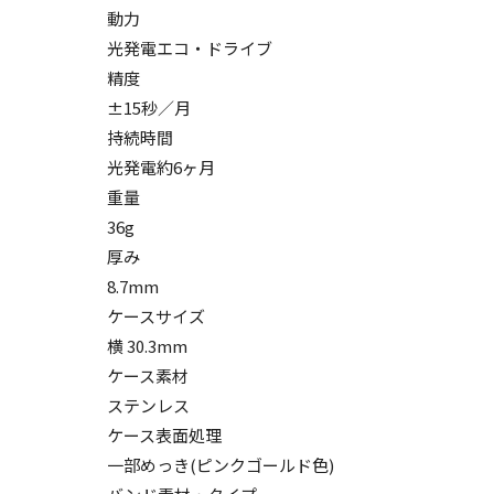
動力
光発電エコ・ドライブ
精度
±15秒／月
持続時間
光発電約6ヶ月
重量
36g
厚み
8.7mm
ケースサイズ
横 30.3mm
ケース素材
ステンレス
ケース表面処理
一部めっき(ピンクゴールド色)