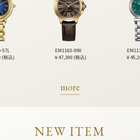
-57L
EM1163-09X
EM11
0 (税込)
￥47,300 (税込)
￥45,1
more
NEW ITEM