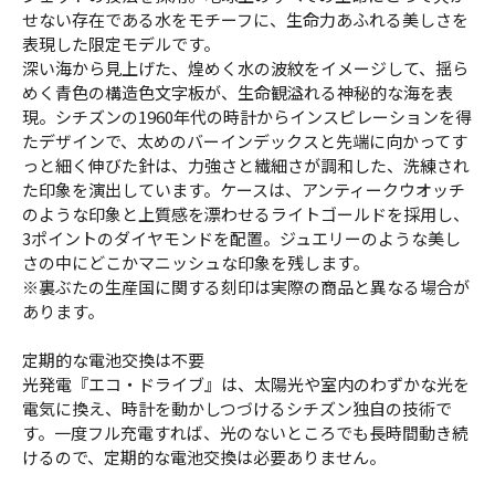
せない存在である水をモチーフに、生命力あふれる美しさを
表現した限定モデルです。
深い海から見上げた、煌めく水の波紋をイメージして、揺ら
めく青色の構造色文字板が、生命観溢れる神秘的な海を表
現。シチズンの1960年代の時計からインスピレーションを得
たデザインで、太めのバーインデックスと先端に向かってす
っと細く伸びた針は、力強さと繊細さが調和した、洗練され
た印象を演出しています。ケースは、アンティークウオッチ
のような印象と上質感を漂わせるライトゴールドを採用し、
3ポイントのダイヤモンドを配置。ジュエリーのような美し
さの中にどこかマニッシュな印象を残します。
※裏ぶたの生産国に関する刻印は実際の商品と異なる場合が
あります。
定期的な電池交換は不要
光発電『エコ・ドライブ』は、太陽光や室内のわずかな光を
電気に換え、時計を動かしつづけるシチズン独自の技術で
す。一度フル充電すれば、光のないところでも長時間動き続
けるので、定期的な電池交換は必要ありません。