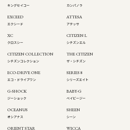
キングセイコー
カンパノラ
EXCEED
ATTESA
エクシード
アテッサ
XC
CITIZEN L
クロスシー
シチズンエル
CITIZEN COLLECTION
THE CITIZEN
シチズンコレクション
ザ・シチズン
ECO-DRIVE ONE
SERIES 8
エコ・ドライブワン
シリーズエイト
G-SHOCK
BABY-G
ジーショック
ベイビージー
OCEANUS
SHEEN
オシアナス
シーン
ORIENT STAR
WICCA