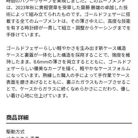
時間のパワーリザーブを実現しました。このムーブメント
は、2023年秋に黄綬褒章を受章した齋藤 勝雄の卓越した技
術によって組み立てられたものです。ゴールドフェザーに搭
載する全てのムーブメントは、その薄さゆえに、高度な技能
を有する時計師が一貫して組立・調整からケーシングまでを
手掛けています。
ゴールドフェザーらしい軽やかさを生み出す新ケース構造
ケースと裏蓋が一体化した構造を採用することで、強度を維
持したまま、8.6mmの薄さを両立するとともに、ゴールドフ
ェザーらしい優美なカーブを描く、軽やかなケースフォルム
になっています。熟練した職人の手によって手作業でケース
表面を磨きあげるとともに、裏ぶたガラスもカーブさせるこ
とで、ケースからガラスに続くなめらかさにこだわり、優し
い着け心地に仕上げています。
商品詳細
駆動方式