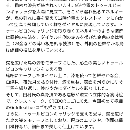
る、緻密な漆芸が施されています。9時位置のトゥールビヨ
ンキャリッジを太陽に見立て、そこから溢れ出るエネルギー
が、鳥の群れに姿を変えて12時位置のクレストマークに向か
って空高く飛翔していく様をダイヤルに表現しています。ト
ゥールビヨンキャリッジを取り巻くエネルギーのような装飾
は蒔絵の技法を、ダイヤル内側の赤みを帯びた金色の鳥は切
金（24金などの薄い板を貼る技法）を、外側の色鮮やかな鳥
は螺鈿の技法を用いています。
翼を広げた鳥の姿をモチーフにした、彫金の美しいトゥール
ビヨンキャリッジを支える受
繊細にカーブしたダイヤル上に、漆を使って色鮮やかな金、
白蝶貝、夜光貝を貼り付け、漆を重ね、表面を滑らかに研ぐ
工程を繰り返し、煌びやかにダイヤルを彩りました。
そして、田村氏の真骨頂である陰影が際立つ立体的な高蒔絵
で、クレストマーク、CREDORロゴに加え、今回初めて極細
のGoldfeatherロゴも描きました。
さらに、トゥールビヨンキャリッジを支える受は、翼を広げ
た鳥の姿をモチーフとしており、頂点のエッジや、側面の絹
目模様など、細部まで美しく仕上げています。