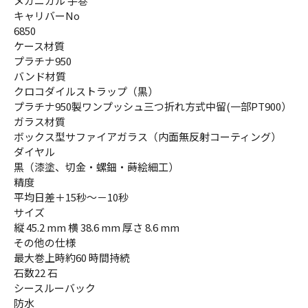
メカニカル 手巻
キャリバーNo
6850
ケース材質
プラチナ950
バンド材質
クロコダイルストラップ（黒）
プラチナ950製ワンプッシュ三つ折れ方式中留(一部PT900）
ガラス材質
ボックス型サファイアガラス（内面無反射コーティング）
ダイヤル
黒（漆塗、切金・螺鈿・蒔絵細工）
精度
平均日差＋15秒～－10秒
サイズ
縦 45.2 mm 横 38.6 mm 厚さ 8.6 mm
その他の仕様
最大巻上時約60 時間持続
石数22 石
シースルーバック
防水