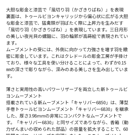
大胆な彫金と漆芸で「風切り羽（かざきりばね）」を表現
裏面は、トゥールビヨンキャリッジから偏心状に広がる大胆
な彫金と漆芸で、猛禽類が羽ばたく際に上昇力を生みだす
「風切り羽（かざきりばね）」を表現しています。三日月形
の美しい夜光貝の螺鈿に、羽の輪郭が高蒔絵で表現されてい
ます。
ムーブメントの受には、外側に向かって力強さを増す羽を緻
密に彫金しています。これはクレドールの彫金工房が手掛け
ており、様々な工具を使い分けることによって、わずか0.15
㎜の深さで彫りながら、深みのある美しさを生み出していま
す。
薄さと実用性の高いパワーリザーブを両立した新トゥールビ
ヨンムーブメント
搭載されている新ムーブメント「キャリバー6850」は、薄型
手巻トゥールビヨンムーブメント「キャリバー6830」を継承
した、厚さ3.98mmの非常にコンパクトなムーブメントで
す。「キャリバー6830」と同サイズでありながら、香箱（動
力ぜんまいの収められた部品）の容量を拡大することで、60