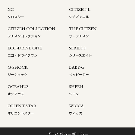
XC
CITIZEN L
クロスシー
シチズンエル
CITIZEN COLLECTION
THE CITIZEN
シチズンコレクション
ザ・シチズン
ECO-DRIVE ONE
SERIES 8
エコ・ドライブワン
シリーズエイト
G-SHOCK
BABY-G
ジーショック
ベイビージー
OCEANUS
SHEEN
オシアナス
シーン
ORIENT STAR
WICCA
オリエントスター
ウィッカ
プライバシーポリシー