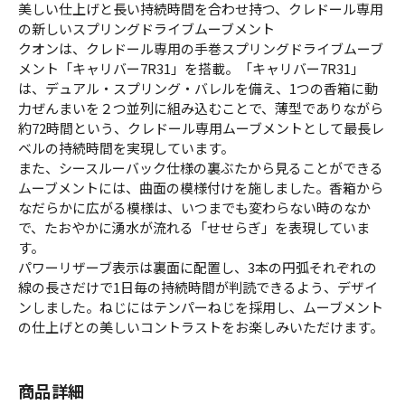
美しい仕上げと長い持続時間を合わせ持つ、クレドール専用
の新しいスプリングドライブムーブメント
クオンは、クレドール専用の手巻スプリングドライブムーブ
メント「キャリバー7R31」を搭載。「キャリバー7R31」
は、デュアル・スプリング・バレルを備え、1つの香箱に動
力ぜんまいを２つ並列に組み込むことで、薄型でありながら
約72時間という、クレドール専用ムーブメントとして最長レ
ベルの持続時間を実現しています。
また、シースルーバック仕様の裏ぶたから見ることができる
ムーブメントには、曲面の模様付けを施しました。香箱から
なだらかに広がる模様は、いつまでも変わらない時のなか
で、たおやかに湧水が流れる「せせらぎ」を表現していま
す。
パワーリザーブ表示は裏面に配置し、3本の円弧それぞれの
線の長さだけで1日毎の持続時間が判読できるよう、デザイ
ンしました。ねじにはテンパーねじを採用し、ムーブメント
の仕上げとの美しいコントラストをお楽しみいただけます。
商品詳細