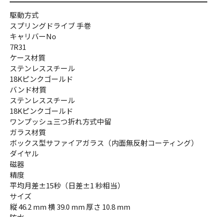
駆動方式
スプリングドライブ 手巻
キャリバーNo
7R31
ケース材質
ステンレススチール
18Kピンクゴールド
バンド材質
ステンレススチール
18Kピンクゴールド
ワンプッシュ三つ折れ方式中留
ガラス材質
ボックス型サファイアガラス（内面無反射コーティング）
ダイヤル
磁器
精度
平均月差±15秒（日差±1 秒相当）
サイズ
縦 46.2 mm 横 39.0 mm 厚さ 10.8 mm