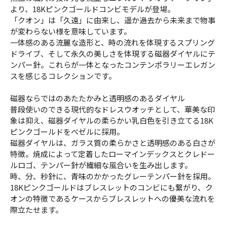
より、18Kピンクゴールドコンビモデルが登場。
「クオン」は「久遠」に由来し、遥か過去から未来まで物事
が変わらない様を意味しています。
一体感のある流麗な造形と、時の流れを体現するスプリング
ドライブ、そして永久の美しさを体現する磁器ダイヤルにテ
ンパー針。これらが一体となったコンテンポラリーエレガン
スを感じるコレクションです。
磁器ならではのあたたかみと透明感のあるダイヤル
普段使いのできる現代的なドレスウオッチとして、華美な印
象は抑え、磁器ダイヤルの柔らかい乳白色を引き立てる18K
ピンクゴールドをベゼルに採用。
磁器ダイヤルは、ガラス質の柔らかさと透明感のある白さが
特徴。焼成によって定着したローマインデックスとクレドー
ルロゴ、テンパー針が繊細な風合いを生み出します。
時、分、秒針に、青味のかかったグレーテンパー針を採用。
18Kピンクゴールドはブレスレットのコンビにも繋がり、ク
オンの特徴であるケースからブレスレットへの優美な流れを
際立たせます。