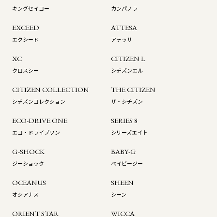
キングセイコー
カンパノラ
EXCEED
ATTESA
エクシード
アテッサ
XC
CITIZEN L
クロスシー
シチズンエル
CITIZEN COLLECTION
THE CITIZEN
シチズンコレクション
ザ・シチズン
ECO-DRIVE ONE
SERIES 8
エコ・ドライブワン
シリーズエイト
G-SHOCK
BABY-G
ジーショック
ベイビージー
OCEANUS
SHEEN
オシアナス
シーン
ORIENT STAR
WICCA