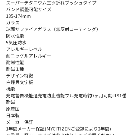
スーパーチタニウム三ツ折れプッシュタイプ
バンド調整可能サイズ
135-174mm
ガラス
球面サファイアガラス（無反射コーティング）
防水性能
5気圧防水
アレルギーレベル
耐ニッケルアレルギー
耐磁性能
耐磁１種
デザイン特徴
白蝶貝文字板
機能
充電警告機能過充電防止機能フル充電時約7ヶ月可動JIS1種
耐磁
原産国
日本製
メーカー保証
1年間メーカー保証(MYCITIZENご登録により2年間)