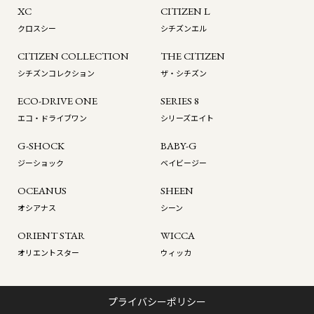
XC
CITIZEN L
クロスシー
シチズンエル
CITIZEN COLLECTION
THE CITIZEN
シチズンコレクション
ザ・シチズン
ECO-DRIVE ONE
SERIES 8
エコ・ドライブワン
シリーズエイト
G-SHOCK
BABY-G
ジーショック
ベイビージー
OCEANUS
SHEEN
オシアナス
シーン
ORIENT STAR
WICCA
オリエントスター
ウィッカ
プライバシーポリシー