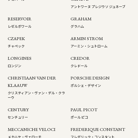
アントワーヌ プレジウソ ジュネーブ
RESERVOIR
GRAHAM
レゼルボワール
グラハム
CZAPEK
ARMIN STROM
チャペック
アーミン・シュトローム
LONGINES
CREDOR
ロンジン
クレドール
CHRISTIAAN VAN DER
PORSCHE DESIGN
KLAAUW
ポルシェ・デザイン
クリスティアン・ヴァン・デル・クラ
ーウ
CENTURY
PAUL PICOT
センチュリー
ポール ピコ
MECCANICHE VELOCI
FREDERIQUE CONSTANT
メカニケ・ヴェローチ
フレデリック・コンスタント