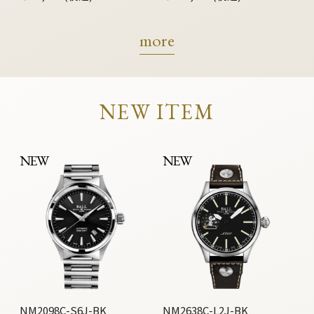
more
NEW ITEM
NEW
NEW
NM2098C-S6J-BK
NM2638C-L2J-BK