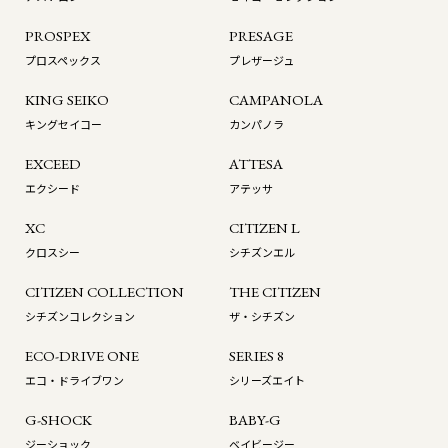
PROSPEX
PRESAGE
プロスペックス
プレザージュ
KING SEIKO
CAMPANOLA
キングセイコー
カンパノラ
EXCEED
ATTESA
エクシード
アテッサ
XC
CITIZEN L
クロスシー
シチズンエル
CITIZEN COLLECTION
THE CITIZEN
シチズンコレクション
ザ・シチズン
ECO-DRIVE ONE
SERIES 8
エコ・ドライブワン
シリーズエイト
G-SHOCK
BABY-G
ジーショック
ベイビージー