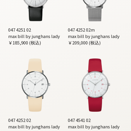
047 4251 02
047 4252 02m
max bill by junghans lady
max bill by junghans lady
￥185,900 (税込)
￥209,000 (税込)
047 4252 02
047 4541 02
max bill by junghans lady
max bill by junghans lady