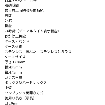
駆動期間
最大巻上時約41時間持続
石数
24石
機能
24時針（デュアルタイム表示機能）
秒針停止機能
ケース・バンド
ケース材質
ステンレス 裏ぶた：ステンレスとガラス
ケースサイズ
厚さ:12.8mm
横:40.5mm
縦:47.5mm
ガラス材質
ボックス型ハードレックス
中留
ワンプッシュ両開き方式
腕周り長さ（最長）
215.0mm